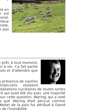
ie en
r est
onal.
ribue
reté,
e pas
e prêt, à tout moment,
 à vie. Ca fait partie
ssis et d'attendre que
a présence de navires
ats-Unis violaient
stallations nucléaires de toutes sortes
nt qui avait été élu avec une majorité
sur cette question. Waring, qui a voté
rs que Waring était perçue comme
 Nobel de la paix fut attribué à David
 l'invisibilité.