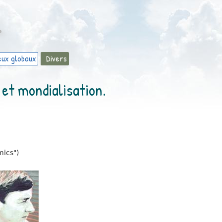
…
eux globaux
Divers
et mondialisation.
mics")