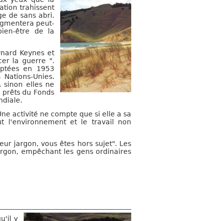
ation trahissent
ge de sans abri.
ugmentera peut-
ien-être de la
ynard Keynes et
er la guerre ".
optées en 1953
Nations-Unies.
 sinon elles ne
 prêts du Fonds
ndiale.
ne activité ne compte que si elle a sa
t l'environnement et le travail non
ur jargon, vous êtes hors sujet". Les
jargon, empêchant les gens ordinaires
u'il y