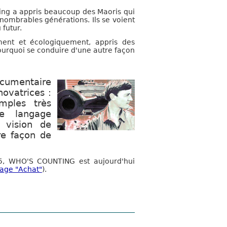
ng a appris beaucoup des Maoris qui
ombrables générations. Ils se voient
futur.
ment et écologiquement, appris des
ourquoi se conduire d'une autre façon
cumentaire
novatrices :
emples très
le langage
 vision de
re façon de
95, WHO'S COUNTING est aujourd'hui
page "Achat"
).