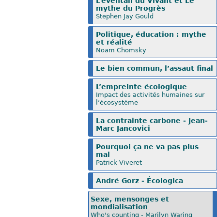
L’éventail du Vivant et Le
mythe du Progrès
Stephen Jay Gould
Politique, éducation : mythe
et réalité
Noam Chomsky
Le bien commun, l’assaut final
L’empreinte écologique
Impact des activités humaines sur
l’écosystème
La contrainte carbone - Jean-
Marc Jancovici
Pourquoi ça ne va pas plus
mal
Patrick Viveret
André Gorz - Écologica
Sexe, mensonges et
mondialisation
Who's counting - Marilyn Waring