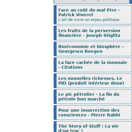
Face au coût du mal être -
Patrick Viveret
L’art de vivre un enjeu politique
Les fruits de la perversion
financière - Joseph Stiglitz
Bioéconomie et biosphère -
Georgescu Roegen
La face cachée de la monnaie
- Citations
Les nouvelles richesses, Le
PID (produit intérieur doux)
Le pic pétrolier - La fin du
pétrole bon marché
Pour une insurrection des
consciences - Pierre Rabhi
The Story of Stuff : La vie
d’un truc !