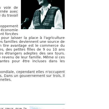
n voie de
urnée avec
du travail
veloppement
e économie
ont forcées
 pour laisser la place à l'agriculture
 ses familles deviennent une source de
en tire avantage est le commerce du
s, des petites filles de 9 ou 10 ans
es étrangers adeptes des sex tours.
e revenu de leur famille. Même si ces
rtantes pour être incluses dans les
ondiale, cependant elles n'occupent
s. Dans un gouvernement sur trois, il
nelles.
aux yeux que la