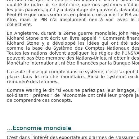
qualité de notre air se détériore, que nos systèmes d'éduc
les plus pauvres, qu'il y a davantage de pauvreté, davanta
Peut-être que nous sommes en pleine croissance. Le PIB a
être, mais le PIB n'a absolument rien à voir avec le b
collectivité.
En Angleterre, durant la 2ème guerre mondiale, John Ma
Richard Stone ont écrit un livre appelé " Comment financ
Richard Stone y a développé les idées qui ont été ad
comme la base du Système des Comptes Nationaux des 
Toutes les nations doivent appliquer les règles de l'UNSNA
peuvent pas être membre des Nations-Unies, ni obtenir des
Monétaire International, ni être financées par la Banque Mo
La seule chose qui compte dans ce système, c'est l'argent. U
place dans le marché monétaire. Ainsi le système exclu
rémunéré des femmes.
Comme Waring le dit "si vous ne parlez pas leur langage, le
soi-disant " prêtres " de l'économie ont créé leur propre 
de comprendre ces concepts.
…Économie mondiale
C'est dans l'intérêt des exportateurs d'armes de s'assurer q