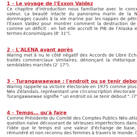
1 - Le voyage de l'Exxon Valdez
Ce chapitre d'introduction nous familiarise avec le c
valeur. La beauté intacte du panorama marin de la N
dommages causés à la vie marine par les nappes de pétrol
l'Exxon Valdez pour montrer comment la destruction de
comme un déficit - en fait elle accroît le PIB de l'Alaska
termes économiques (8' 31").
2 - L'ALENA avant après
Waring met à nu le côté négatif des Accords de Libre Ec
traités commerciaux similaires, dénonçant la rhétorique 
semblables marchés (2' 17").
3 - Turangawaewae : l'endroit ou se tenir debo
Waring rappelle sa victoire électorale en 1975 comme p
Néo Zélandais, représentant une circonscription électorale 
Turangawaewae signifie " un endroit où se tenir debout ". (7'
4 - Temps… qu'à faire
Comme Présidente du Comité des Comptes Publics Néo-zéland
question naïve découvrant de sérieuses imperfections dans
l'idée que le temps est une valeur d'échange de base, 
rémunéré et non reconnu des femmes à travers le monde. (