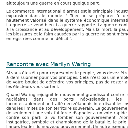
ait toujours une guerre en cours quelque part.
Le commerce international d'armes est la principale industr
expansion dans le monde. " Tuer ou se préparer à tue
hautement valorisé dans le système économique internati
La guerre se vend bien. La guerre rapporte. La guerre cont
à la croissance et au développement. Mais la mort, la pauv
les blessures et la faim causées par la guerre ne sont mêm
enregistrées comme un déficit ".
Rencontre avec Marilyn Waring
Si vous êtes élu pour représenter le peuple, vous devez êtr
à démissionner pour vos principes. Cela n'est pas un emploi
de votre boulot de défendre vos principes, pas de rester a
les électeurs vous sortent.
Quand Waring rejoignit le mouvement grandissant contre l
nucléaires dans des ports néo-zélandais, les Et
incontestablement un traité néo-zélandais interdisant les in
dans les limites de son territoire souverain. Le gouverneme
de seulement une voix fut forcé d'appeler à un vote rapide 
contre son parti, a vu tomber son gouvernement. Alo
instigatrice, symbole et championne de la bataille, le prix
Lange, leader du nouveau gouvernement. Un autre exemple de