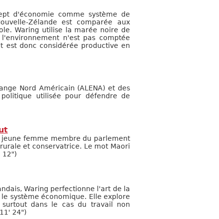
oncept d'économie comme système de
ouvelle-Zélande est comparée aux
e. Waring utilise la marée noire de
 l'environnement n'est pas comptée
 et est donc considérée productive en
hange Nord Américain (ALENA) et des
politique utilisée pour défendre de
ut
lus jeune femme membre du parlement
rurale et conservatrice. Le mot Maori
 12")
ais, Waring perfectionne l'art de la
 le système économique. Elle explore
surtout dans le cas du travail non
11' 24")