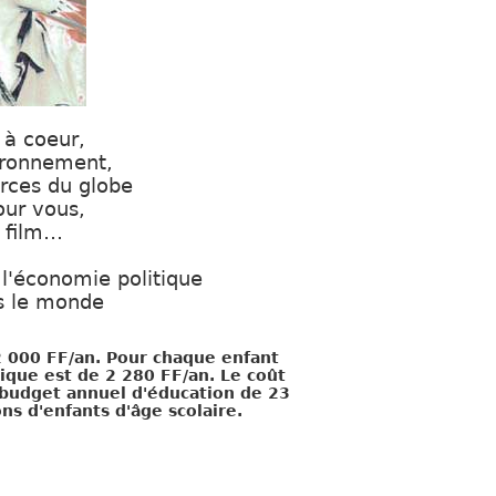
 à coeur,
vironnement,
urces du globe
our vous,
e film…
 l'économie politique
s le monde
 000 FF/an. Pour chaque enfant
ique est de 2 280 FF/an. Le coût
 budget annuel d'éducation de 23
s d'enfants d'âge scolaire.