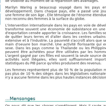
de visibilité au moment de la répartition des avantages.
Marilyn Waring a beaucoup voyagé dans les pays e
développement. Dans chaque pays, elle a passé une jo
une femme de son âge . Elle témoigne de l'énorme étendue 
non reconnu des femmes à la surface du globe.
L'intervention internationale dans les pays en voie de dé
transforme souvent une économie de subsistance en un
d'exportation censée apporter la croissance. Les familles s
de quitter leurs terres et d'aller dans les centres urbains
extensive et à l'industrie. La pauvreté s'accroît alors que
main d'oeuvre bon marché. Une activité florissante qui 
sexe. Dans les pays comme la Thaïlande ou les Philippine
peuvent être achetées pour être utilisées par les homm
L'argent gagné par ces filles est souvent la seule source d
activités sont illégales, elles sont suffisamment impo
statistiques du PIB parce qu'elles produisent des revenus.
Les femmes représentent plus de 50 % de la population m
pas plus de 10 % des sièges dans les législatives nationale
n'y a aucune femme dans les plus hautes instances décision
…Mensonges
On nous dit que les choses s'améliorent. Mais il saute 