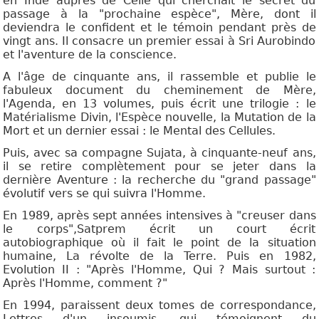
en Inde auprès de Celle qui cherchait le secret du
passage à la "prochaine espèce", Mère, dont il
deviendra le confident et le témoin pendant près de
vingt ans. Il consacre un premier essai à Sri Aurobindo
et l'aventure de la conscience.
A l'âge de cinquante ans, il rassemble et publie le
fabuleux document du cheminement de Mère,
l'Agenda, en 13 volumes, puis écrit une trilogie : le
Matérialisme Divin, l'Espèce nouvelle, la Mutation de la
Mort et un dernier essai : le Mental des Cellules.
Puis, avec sa compagne Sujata, à cinquante-neuf ans,
il se retire complètement pour se jeter dans la
dernière Aventure : la recherche du "grand passage"
évolutif vers se qui suivra l'Homme.
En 1989, après sept années intensives à "creuser dans
le corps",Satprem écrit un court écrit
autobiographique où il fait le point de la situation
humaine, La révolte de la Terre. Puis en 1982,
Evolution II : "Après l'Homme, Qui ? Mais surtout :
Après l'Homme, comment ?"
En 1994, paraissent deux tomes de correspondance,
Lettres d'un insoumis, qui témoignent du