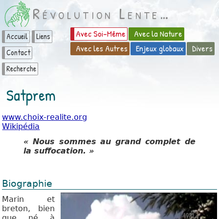
Révolution Lente…
Avec Soi-Même
Avec la Nature
Accueil
Liens
Avec les Autres
Enjeux globaux
Divers
Contact
Recherche
Satprem
www.choix-realite.org
Wikipédia
« Nous sommes au grand complet de
la suffocation. »
Biographie
Marin et
breton, bien
que né à