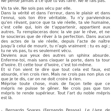
Ne pense jamais à ce que tu vas faire. Ne le fais pas.
Vis ta vie. Ne sois pas vécu par elle.
Dans la vérité et dans l’erreur, dans le plaisir et dans
l’ennui, sois ton être véritable. Tu n’y parviendras
qu’en rêvant, parce que ta vie réelle, ta vie humaine,
c’est celle qui, loin de t’appartenir, appartient aux
autres. Tu remplaceras donc la vie par le rêve, et ne
te soucieras que de rêver à la perfection. Dans aucun
des actes de la vie réelle, depuis l’acte de naître
jusqu’à celui de mourir, tu n’agis vraiment : tu es agi ;
tu ne vis pas, tu es seulement vécu.
Deviens aux yeux des autres un sphinx absurde.
Enferme-toi, mais sans claquer la porte, dans ta tour
d’ivoire. Et cette tour d’ivoire, c’est toi-même.
Et si l’on vient te dire que tout cela est faux, est
absurde, n’en crois rien. Mais ne crois pas non plus ce
que je te dis, car on ne doit croire à rien.
Méprise toute chose, mais de façon telle que ce
mépris ne puisse te gêner. Ne crois pas que ton
mépris te rende supérieur. Tout l’art du noble mépris
est là.
- Bernardo Soares (Fernando Pessoa),
Le Livre de