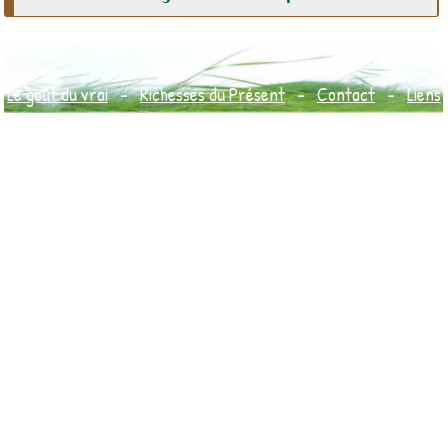
Le goût du vrai
-
Richesses du Présent
-
Contact
-
Liens