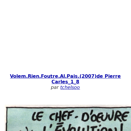
Volem.Rien.Foutre.Al.Pais.(2007)de Pierre
Carles_1_8
par
tchelsoo