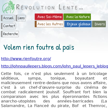
Révolution Lente…
Avec Soi-Même
Avec la Nature
Accueil
Liens
Avec les Autres
Enjeux globaux
Divers
Contact
Recherche
Volem rien foutre al païs
http://www.rienfoutre.org/
http://johnpaullepers.blogs.com/john_paul_lepers_leblo
Cette fois, ce n’est plus seulement à un bricolage
séditieux, sympa, tonique, boyautant et
malicieusement rentre-dedans que nous avons affaire,
c’est à un chef-d’œuvre-surprise du cinéma de
combat radicalement jouissif. Souffrant fort bien la
comparaison avec les plus éperonnantes fictions
anarcho-utopistes des années-barricades (La
Salamandre, La Fianceé du pirate, Bof et Themroc,