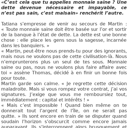
«C’est cela que tu appelles monnaie saine ? Une
dette devenue nécessaire et impayable, ce
n’est pas sain, c’est malsain» renchérit l’autre.
Tatiana s’empresse de venir au secours de Martin :
« Toute monnaie saine doit être basée sur l’or et sortir
de la banque à l’état de dette. La dette est une bonne
chose : elle place les gens sous la sagesse, incarnée
dans les banquiers. »
« Martin, peut-être nous prends-tu pour des ignorants,
mais nous ne voulons pas de cette civilisation-là. Nous
n’emprunterons plus un seul de tes sous. Monnaie
saine ou pas, nous ne voulons plus faire affaire avec
toi » assène Thomas, décidé à en finir un bonne fois
pour toute.
Martin garde son calme. « Je regrette cette décision
maladroite. Mais si vous rompez votre contrat, j’ai vos
signatures. J’exige que vous me remboursiez tout,
immédiatement : capital et intérêts ! »
« Mais c’est impossible ! Quand bien même on te
donnerait tout l’argent de l’île, on ne serait pas
quitte. » Ils sont encore en train de se disputer quand
soudain l’horizon s’obscurcit comme encore jamais
auparavant. Ils s’interrompent alors brusquement et