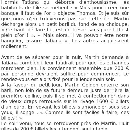
Hormis Tatiana qui déborde d’enthousiasme, les
habitants de l’île se méfient : « Mais pour créer une
banque il faut de l’or » objecte Thomas. Et je suis sûr
que nous n’en trouverons pas sur cette île. Martin
décharge alors un petit baril du fond de sa chaloupe.
« Ce baril, déclare-t-il, est un trésor sans pareil. Il est
plein d’or ! ». « Mais alors, il va pouvoir être notre
banquier, assure Tatiana ». Les autres acquiescent
mollement.
Avant de se séparer pour la nuit, Martin demande à
Tatiana combien il leur faudrait pour que les échanges
marchent bien. Ils conviennent ensemble que 200 €
par personne devraient suffire pour commencer. Le
rendez-vous est alors fixé pour le lendemain soir.
A la faveur du petit jour, Martin Golden enterre son
baril, non loin de sa future demeure juste derrière la
première colline, puis il se met à confectionner dans
de vieux draps retrouvés sur le rivage 1600 € billets
d’un euro. En voyant les billets s’amonceler sous ses
yeux, il songe : « Comme ils sont faciles à faire, ces
billets ! »
Le soir venu, tous se retrouvent près de Martin. Huit
piles de 200 € billets les attendent sur la table.