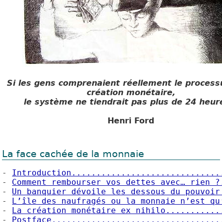
Si les gens comprenaient réellement le process
création monétaire,
le système ne tiendrait pas plus de 24 heu
Henri Ford
La face cachée de la monnaie
- 
Introduction..............................
- 
Comment rembourser vos dettes avec… rien ?
- 
Un banquier dévoile les dessous du pouvoir
- 
L’île des naufragés ou la monnaie n’est qu
- 
La création monétaire ex nihilo...........
- 
Postface..................................