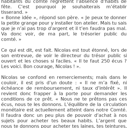
habitants du comté regrettent l’absence d’habits de
fête. C’est pourquoi je souhaiterais m’établir
tisserand. »
« Bonne idée », répond son père. « Je peux te donner
la petite grange pour y installer ton atelier. Mais tu sais
que je n’ai pas trop d’argent et il t’en faudra pas mal.
Va donc voir, de ma part, le trésorier public du
comté. »
Ce qui est dit, est fait. Nicolas est tout étonné, lors de
son entrevue, de voir le directeur du trésor public si
ouvert et les choses si faciles. « Il te faut 250 écus ?
Les voici. Bon courage, Nicolas ! ».
Nicolas se confond en remerciements; mais dans le
couloir, il est pris d’un doute : « Il ne m’a fixé, ni
échéance de remboursement, ni taux d’intérêt ». Il
revient donc frapper à la porte pour demander les
conditions de ce prêt. « Nous ne te prêtons pas ces
écus, nous te les donnons. L’équilibre de la circulation
monétaire est actuellement atteint dans notre Comté.
Il faudra donc un peu plus de pouvoir d’achat à nos
sujets pour acheter tes beaux habits. L’argent que
nous te donnons pour acheter tes laines, tes teintures,