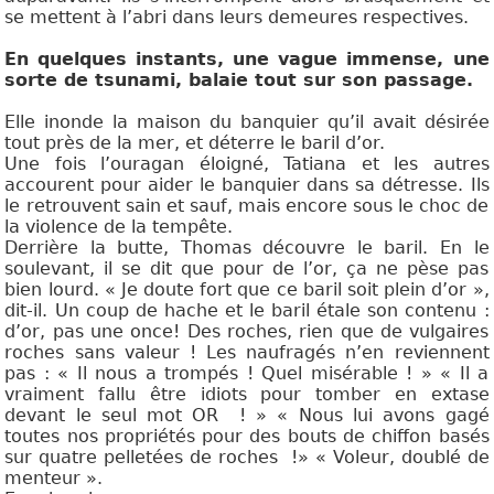
se mettent à l’abri dans leurs demeures respectives.
En quelques instants, une vague immense, une
sorte
de tsunami, balaie tout sur son passage.
Elle inonde la maison du banquier qu’il avait désirée
tout près de la mer, et déterre le baril d’or.
Une fois l’ouragan éloigné, Tatiana et les autres
accourent pour aider le banquier dans sa détresse. Ils
le retrouvent sain et sauf, mais encore sous le choc de
la violence de la tempête.
Derrière la butte, Thomas découvre le baril. En le
soulevant, il se dit que pour de l’or, ça ne pèse pas
bien lourd. « Je doute fort que ce baril soit plein d’or »,
dit-il. Un coup de hache et le baril étale son contenu :
d’or, pas une once! Des roches, rien que de vulgaires
roches sans valeur ! Les naufragés n’en reviennent
pas : « Il nous a trompés ! Quel misérable ! » « Il a
vraiment fallu être idiots
pour tomber en extase
devant le seul mot OR ! » « Nous lui avons gagé
toutes nos propriétés pour des bouts de chiffon basés
sur quatre pelletées de roches !» « Voleur, doublé de
menteur ».