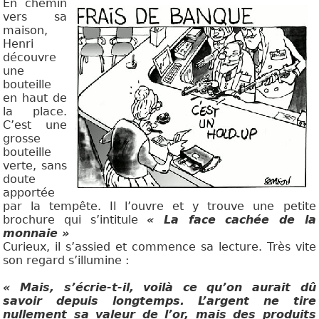
En chemin
vers sa
maison,
Henri
découvre
une
bouteille
en haut de
la place.
C’est une
grosse
bouteille
verte, sans
doute
apportée
par la tempête. Il l’ouvre et y trouve une petite
brochure qui s’intitule
« La face cachée de la
monnaie »
Curieux, il s’assied et commence sa lecture. Très vite
son regard s’illumine :
« Mais, s’écrie-t-il, voilà ce qu’on aurait dû
savoir depuis longtemps. L’argent ne tire
nullement sa valeur de l’or, mais des produits