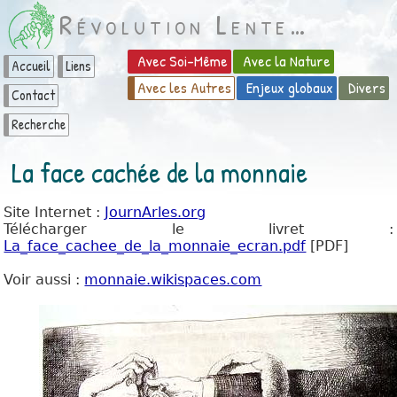
Révolution Lente…
Avec Soi-Même
Avec la Nature
Accueil
Liens
Avec les Autres
Enjeux globaux
Divers
Contact
Recherche
La face cachée de la monnaie
Site Internet :
JournArles.org
Télécharger le livret :
La_face_cachee_de_la_monnaie_ecran.pdf
[PDF]
Voir aussi :
monnaie.wikispaces.com