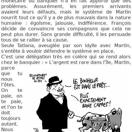
monétaire du banquier n’a en fait apporté que des
problèmes. Assurément, les premiers arrivants
avaient leurs défauts, mais le système de Martin
nourrit tout ce qu’il y a de plus mauvais dans la nature
humaine : égoïsme, jalousie, indifférence. François
décide de convaincre ses compagnons que cela ne
peut plus durer. Sans grande difficulté, il les persuade
tous de se rallier à sa cause.
Seule Tatiana, aveuglée par son idylle avec Martin,
s’entête à vouloir défendre le système en place.
C’est une délégation très en colère qui se rend alors
chez le banquier :
« L’argent est rare dans l’île, Martin,
parce
que tu
nous
l’ôtes.
On te
paie, on
te paie,
et l’on te
doit
toujours
autant.
Nous