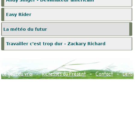
Easy Rider
La météo du futur
Travailler c’est trop dur - Zackary Richard
Le goût du vrai
-
Richesses du Présent
-
Contact
-
Liens