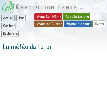
Révolution Lente…
Avec Soi-Même
Avec la Nature
Accueil
Liens
Avec les Autres
Enjeux globaux
Divers
Contact
Recherche
La météo du futur